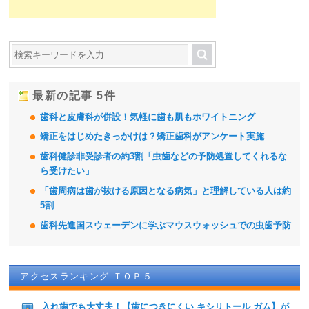
最新の記事 5件
歯科と皮膚科が併設！気軽に歯も肌もホワイトニング
矯正をはじめたきっかけは？矯正歯科がアンケート実施
歯科健診非受診者の約3割「虫歯などの予防処置してくれるな
ら受けたい」
「歯周病は歯が抜ける原因となる病気」と理解している人は約
5割
歯科先進国スウェーデンに学ぶマウスウォッシュでの虫歯予防
アクセスランキング ＴＯＰ５
入れ歯でも大丈夫！【歯につきにくい キシリトール ガム】が