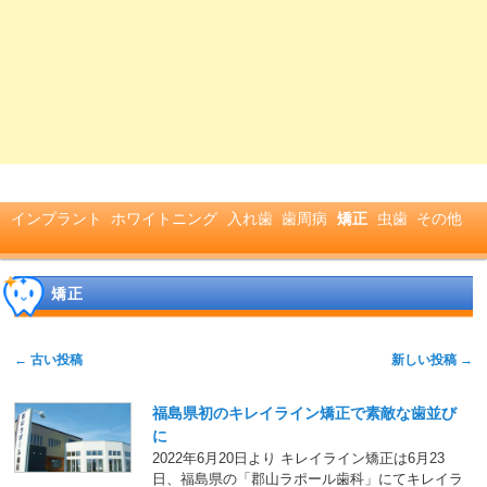
メインメニュー
メインコンテンツへ移動
サブコンテンツへ移動
インプラント
ホワイトニング
入れ歯
歯周病
矯正
虫歯
その他
矯正
投稿ナビゲーション
←
古い投稿
新しい投稿
→
福島県初のキレイライン矯正で素敵な歯並び
に
2022年6月20日より キレイライン矯正は6月23
日、福島県の「郡山ラポール歯科」にてキレイラ