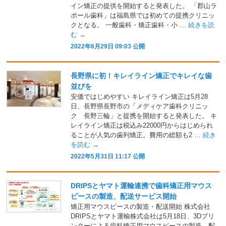
イン矯正の提供を開始すると発表した。 「郡山ラ
ポール歯科」は福島県では初めての提携クリニッ
クとなる。 一般歯科・矯正歯科・小 …
続きを読
む
→
2022年6月29日 09:03 公開
長野県に初！キレイライン矯正でキレイな歯
並びを
安価ではじめやすい キレイライン矯正は5月28
日、長野県長野市の「メディケア歯科クリニッ
ク 長野三輪」と提携を開始すると発表した。 キ
レイライン矯正は税込み22000円からはじめられ
ることが人気の歯列矯正。費用の総額も2 …
続き
を読む
→
2022年5月31日 11:17 公開
DRIPSとヤマト運輸連携で歯科矯正用マウス
ピースの製造、配送サービス開始
矯正用マウスピースの製造・配送開始 株式会社
DRIPSとヤマト運輸株式会社は5月18日、3Dプリ
ンターによる歯科矯正用マウスピースの製造、配